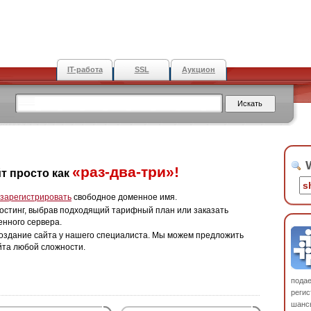
IT-работа
SSL
Аукцион
W
«раз-два-три»!
т просто как
зарегистрировать
свободное доменное имя.
остинг, выбрав подходящий тарифный план или заказать
енного сервера.
оздание сайта у нашего специалиста. Мы можем предложить
йта любой сложности.
пода
регис
шанс