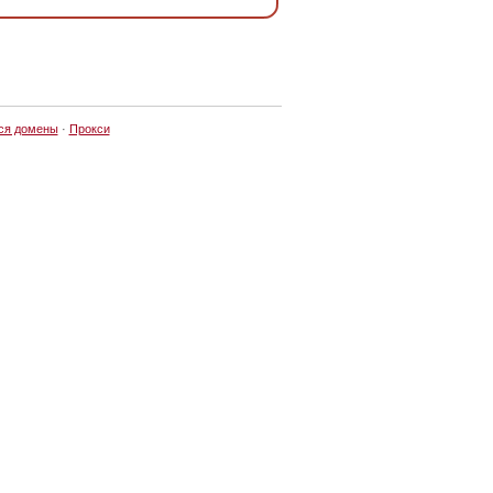
ся домены
·
Прокси